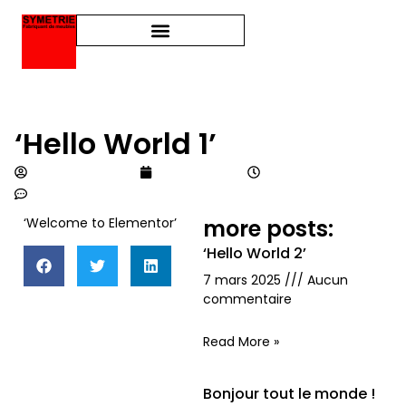
‘Hello World 1’
adminsymetrie
mars 7, 2025
10:39 am
Aucun commentaire
‘Welcome to Elementor’
more posts:
‘Hello World 2’
7 mars 2025
Aucun
commentaire
Read More »
Bonjour tout le monde !